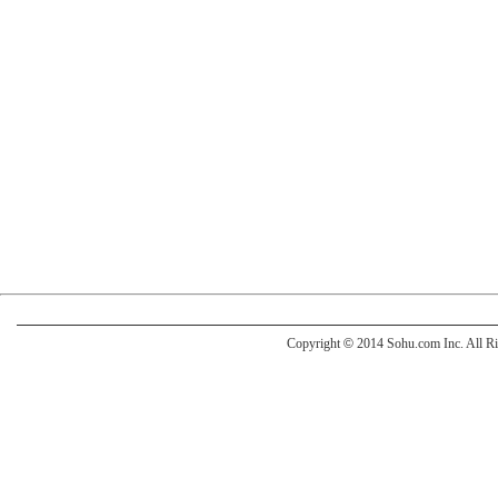
Copyright
©
2014 Sohu.com Inc. All