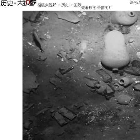
哥伦比
搜狐大视野
>
历史
>
国际
查看原图
全部图片