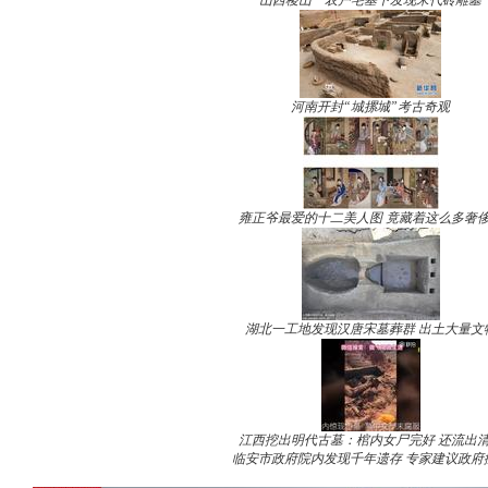
山西稷山一农户宅基下发现宋代砖雕墓
河南开封“城摞城”考古奇观
雍正爷最爱的十二美人图 竟藏着这么多奢
湖北一工地发现汉唐宋墓葬群 出土大量文
江西挖出明代古墓：棺内女尸完好 还流出
临安市政府院内发现千年遗存 专家建议政府