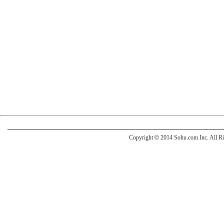
Copyright
©
2014 Sohu.com Inc. All