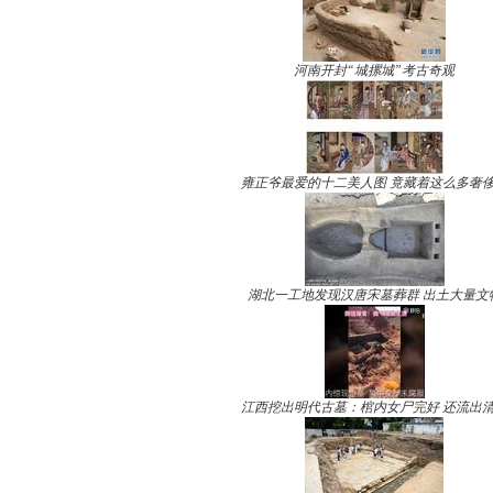
河南开封“城摞城”考古奇观
雍正爷最爱的十二美人图 竟藏着这么多奢
湖北一工地发现汉唐宋墓葬群 出土大量文
江西挖出明代古墓：棺内女尸完好 还流出