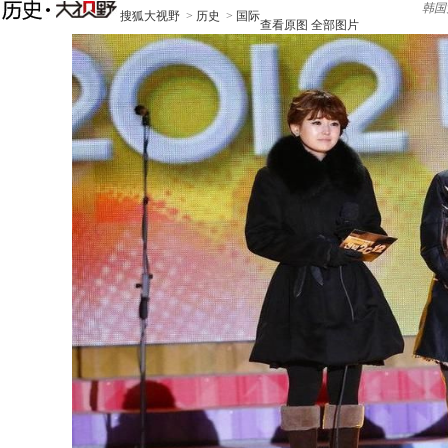
韩国
搜狐大视野
>
历史
>
国际
查看原图
全部图片