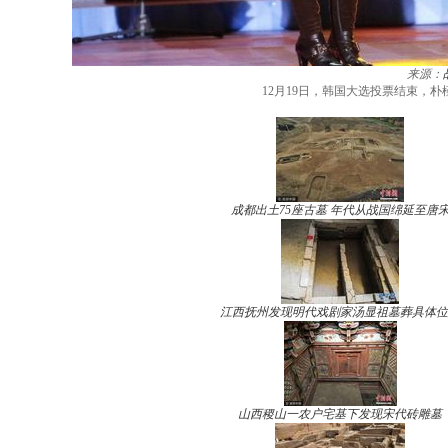
来源：
12月19日，韩国大选投票结束，
成都出土75座古墓 年代从战国绵延至唐
江西抚州发现明代戏剧家汤显祖墓葬具体位
山西稷山一农户宅基下发现宋代砖雕墓