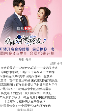
每日
每周
组图排行
家崩溃前最后一抹惊艳:苏联唯一一次选美大赛
一帘幽梦倩影疏：回首五十年来四十位女神
习仲勋诞辰100周年 回顾习仲勋一生功勋
色高清：百年前日治朝鲜 末代王朝的百态民生
家高清组图：百年前外蒙古的封建刑罚与习俗
6
“黑”与“红”：朝鲜战争中的战俘与屠杀
7
历史给予的教训：绞刑架前的日本战犯
年闹剧实该收场：钓鱼岛属于中国毋庸置疑
9
文革时，精神病人在干什么？
10
我是传奇：一个属于气功大师的年代
电影
|
电视剧