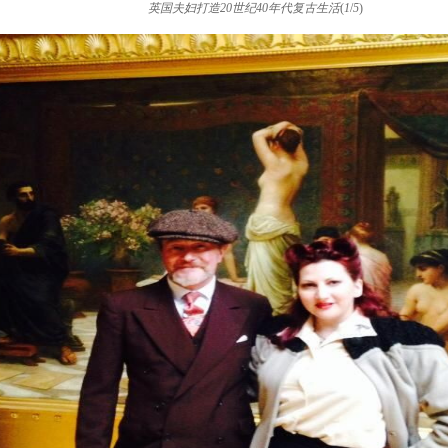
英国夫妇打造20世纪40年代复古生活
(
1
/
5
)