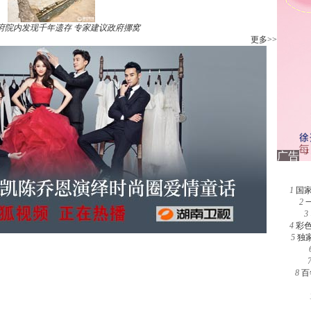
府院内发现千年遗存 专家建议政府挪窝
更多>>
1
国
2
3
4
彩
5
独
8
百