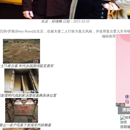
来源：
环球网
日期：2015-10-10
贝琪•罗斯(Betsy-Rose)出生后，也被夫妻二人打扮为复古风格，并使用复古婴儿车等
编辑推荐
土75座古墓 年代从战国绵延至唐宋
州发现明代戏剧家汤显祖墓葬具体位置
稷山一农户宅基下发现宋代砖雕墓