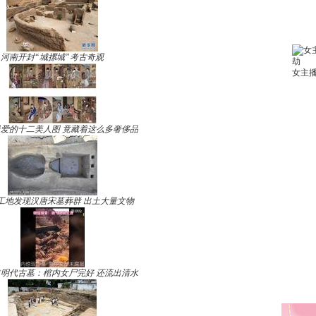
河南开封“城摞城”考古奇观
爱的十二美人图 竟藏着这么多奢侈品
工地发现汉唐宋墓葬群 出土大量文物
明代古墓：棺内女尸完好 还流出清水